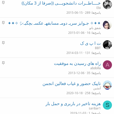
چ
خــــاطــرات دانشجویـــی ((صرفا از 3 مکان))
ن
س
Ebi
پاسخ‌ها
289
2015-06-15
ب
ا
چ
✦✦✧ جـوایز سریـ دومـ مسابقهـ عکسـ بچگیـシ ✧✦✦
ن
س
شفق بانو
پاسخ‌ها
16
2015-01-06
ب
ا
چ
ت ا پ ی ک
ن
س
BBT
پاسخ‌ها
131
2014-03-11
ب
ا
چ
راه هاي رسيدن به موفقيت
ن
A
س
abdolla
پاسخ‌ها
35
2013-12-06
ب
ا
تاپیک حضور و غیاب فعالین انجمن
ن
آتشین
پاسخ‌ها
258
2020-10-18
هزینه تاخیر در باربری و حمل بار
S
saribar1
پاسخ‌ها
1
2019-11-03