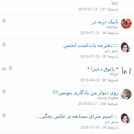
ب
BBT
ا
پاسخ‌ها
131
2019-07-23
ن
چ
تاپیک دربه در
س
mahsa.
پاسخ‌ها
3K
2019-07-23
ب
ا
چ
::::دفترچه یادداشت انجمن
ن
س
شفق بانو
پاسخ‌ها
2K
2019-07-23
ب
ا
چ
ن
* پاتوق دخترا *
ن
س
ظ
ROJO
پاسخ‌ها
4K
2018-04-23
ب
ر
ا
س
چ
روی دیوار من یادگاری بنویس!!!!
ن
ن
س
nurse_hopes
ج
پاسخ‌ها
258
2018-04-21
ب
ی
ا
چ
.:: اسپم سرای مسابقه ی عکس بچگی...
ن
س
شفق بانو
پاسخ‌ها
2K
2016-07-18
ب