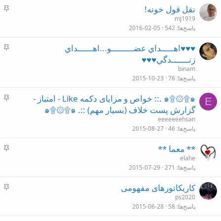
ا
چ
نقل قول خونه!
ن
س
mj1919
پاسخ‌ها
542
2016-02-05
ب
ا
چ
♥♥♥اهـــــداي عضـــــــــو...اهــــــداي
ن
س
زنـــــــدگي♥♥♥
ب
binam
ا
پاسخ‌ها
76
2015-10-23
ن
چ
๑۩۞۩‍‍๑ .:: خواص و مزايای دكمه Like - امتیاز -
E
س
گزارش پست خلاف (بسيار مهم) ::. ๑۩۞۩๑
ب
eeeeeeehsan
ا
پاسخ‌ها
46
2015-08-27
ن
چ
** معما **
س
elahe
پاسخ‌ها
271
2015-07-29
ب
ا
چ
کاریکاتورهای مفهومی
ن
س
ps2020
پاسخ‌ها
58
2015-06-28
ب
ا