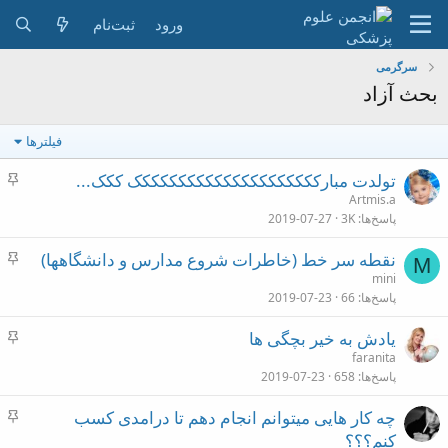
ورود
ثبت‌نام
سرگرمی
بحث آزاد
فیلترها
چ
تولدت مبارککککککککککککککککککککک ککک...
س
Artmis.a
پاسخ‌ها
3K
2019-07-27
ب
ا
چ
نقطه سر خط (خاطرات شروع مدارس و دانشگاهها)
ن
M
س
mini
پاسخ‌ها
66
2019-07-23
ب
ا
چ
یادش به خیر بچگی ها
ن
س
faranita
پاسخ‌ها
658
2019-07-23
ب
ا
چ
چه کار هایی میتوانم انجام دهم تا درامدی کسب
ن
س
کنم؟؟؟