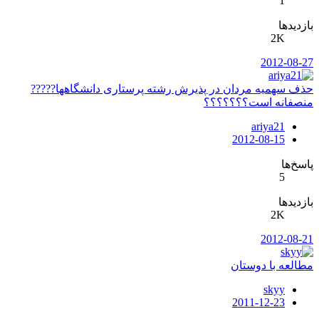
1
بازدیدها
2K
2012-08-27
حذف سهمیه مردان در پذیرش رشته پرستاری دانشگاهها?????
منصفانه است؟؟؟؟؟؟؟
ariya21
2012-08-15
پاسخ‌ها
5
بازدیدها
2K
2012-08-21
مطالعه با دوستان
skyy
2011-12-23