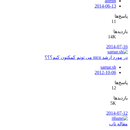
admin
2014-06-13
پاسخ‌ها
11
بازدیدها
14K
2014-07-16
در مورد ارشد nicu می تونم کمکتون کنم؟؟؟
samar.sh
2012-10-06
پاسخ‌ها
12
بازدیدها
5K
2014-07-12
مقاله تاپ