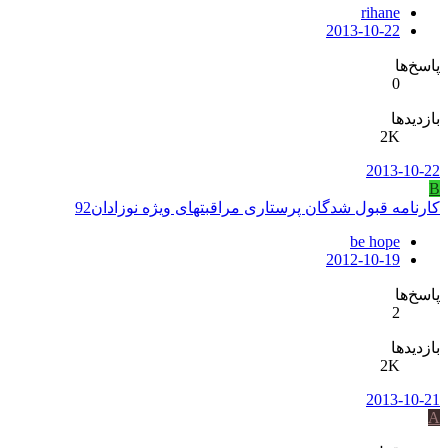
rihane
2013-10-22
پاسخ‌ها
0
بازدیدها
2K
2013-10-22
B
کارنامه قبول شدگان پرستاری مراقبتهای ویژه نوزادان92
be hope
2012-10-19
پاسخ‌ها
2
بازدیدها
2K
2013-10-21
A