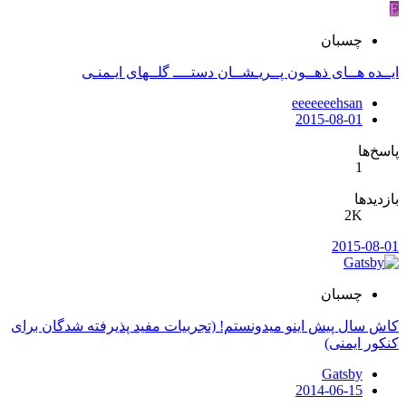
E
چسبان
ایــده هــای ذهــون پــریـشــان دستــــ گلــهای ایـمنـی
eeeeeeehsan
2015-08-01
پاسخ‌ها
1
بازدیدها
2K
2015-08-01
چسبان
کاش سال پیش اینو میدونستم! (تجربیات مفید پذیرفته شدگان برای
کنکور ایمنی)
Gatsby
2014-06-15