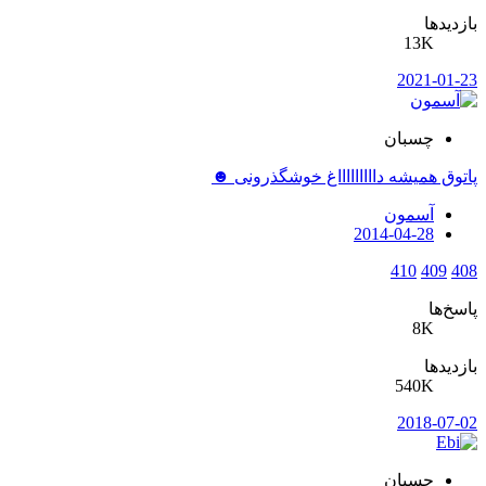
بازدیدها
13K
2021-01-23
چسبان
پاتوق همیشه داااااااااغ خوشگذرونی ☻
آسمون
2014-04-28
410
409
408
پاسخ‌ها
8K
بازدیدها
540K
2018-07-02
چسبان