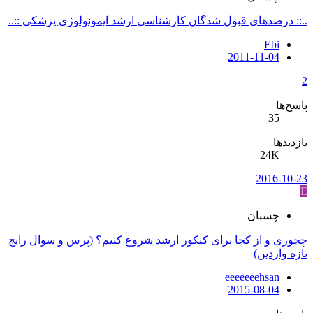
..:: درصدهای قبول شدگان کارشناسی ارشد ایمونولوژی پزشکی ::..
Ebi
2011-11-04
2
پاسخ‌ها
35
بازدیدها
24K
2016-10-23
E
چسبان
چجوری و از کجا برای کنکور ارشد شروع کنیم؟ (پرس و سوال رایج
تازه واردین)
eeeeeeehsan
2015-08-04