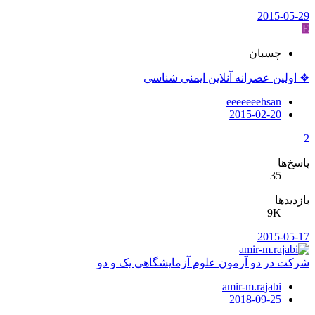
2015-05-29
E
چسبان
❖ اولین عصرانه آنلاین ایمنی شناسی
eeeeeeehsan
2015-02-20
2
پاسخ‌ها
35
بازدیدها
9K
2015-05-17
شرکت در دو آزمون علوم آزمایشگاهی یک و دو
amir-m.rajabi
2018-09-25