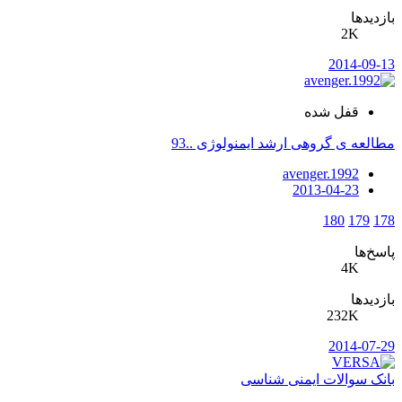
بازدیدها
2K
2014-09-13
قفل شده
مطالعه ی گروهی ارشد ایمنولوژی ..93
avenger.1992
2013-04-23
180
179
178
پاسخ‌ها
4K
بازدیدها
232K
2014-07-29
بانک سوالات ایمنی شناسی