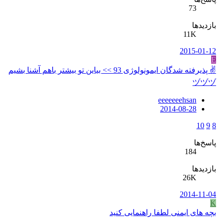
73
بازدیدها
11K
2015-01-12
E
✌ پذیرفته شدگان ایمونولوژی 93 >> بیاین تو بیشتر باهم آشنا بشیم
ヅヅヅ
eeeeeeehsan
2014-08-28
10
9
8
پاسخ‌ها
184
بازدیدها
26K
2014-11-04
K
بچه های ایمنی لطفا راهنمایی کنید