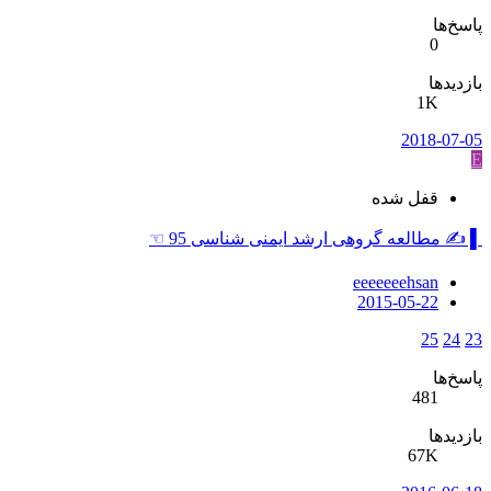
پاسخ‌ها
0
بازدیدها
1K
2018-07-05
E
قفل شده
▌ ✍ مطالعه گروهی ارشد ایمنی شناسی 95 ☜
eeeeeeehsan
2015-05-22
25
24
23
پاسخ‌ها
481
بازدیدها
67K