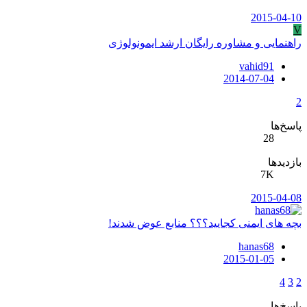
2015-04-10
V
راهنمایی و مشاوره رایگان ارشد ایمونولوژی
vahid91
2014-07-04
2
پاسخ‌ها
28
بازدیدها
7K
2015-04-08
بچه های ایمنی کجایید؟؟؟ منابع عوض شدند!
hanas68
2015-01-05
4
3
2
پاسخ‌ها