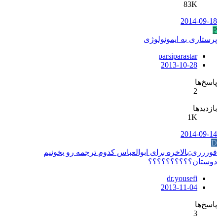
83K
2014-09-18
P
پرستاری به ایمونولوژی
parsiparastar
2013-10-28
پاسخ‌ها
2
بازدیدها
1K
2014-09-14
D
فوررری:بالاخره برای ابوالعباس کدوم ترجمه رو بخونیم
دوستان؟؟؟؟؟؟؟؟؟؟
dr.yousefi
2013-11-04
پاسخ‌ها
3