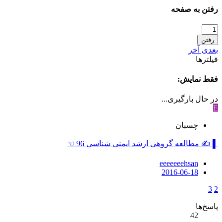
رفتن به صفحه
رفتن
بعدی
آخر
فیلترها
فقط نمایش:
در حال بارگیری...
E
چسبان
▌ ✍ مطالعه گروهی ارشد ایمنی شناسی 96 ☜
eeeeeeehsan
2016-06-18
3
2
پاسخ‌ها
42