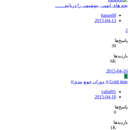
بچه های ایمنی, بیوشیمی را دریابید........
hanas68
2015-04-13
2
پاسخ‌ها
30
بازدیدها
6K
2015-04-16
V
Gold time (( دوران جمع بندي))
vahid91
2015-04-10
پاسخ‌ها
0
بازدیدها
1K