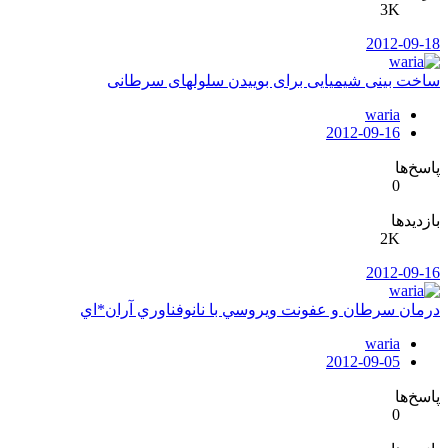
3K
2012-09-18
ساخت بينی شيميايی برای بوييدن سلولهای سرطانی
waria
2012-09-16
پاسخ‌ها
0
بازدیدها
2K
2012-09-16
درمان سرطان و عفونت ويروسي با نانوفناوري آران*اي
waria
2012-09-05
پاسخ‌ها
0