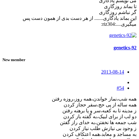
می نویسم یادگاری
تا بماند روزگاری
گر نباشم روزگاری
این بماند یادگاری....... از هر دست بدی از همون دست پس
میگیری....:riz304:
genetics-92
New member
2013-08-14
#54
همه شب،نماز خواندن،همه روز،روزه رفتن
همه ساله از پی حج،سفر حجاز کردن
ز مدینه تا به کعبه،سر و پا برهنه رفتن
دو لب از برای لبیک،به گفته باز کردن
شب جمعه ها نخفتن،به خدای راز گفتن
ز وجود بی نیازش طلب نیاز کردن
به مساجد و معابد،همه اعتکاف کردن