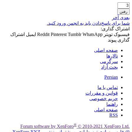
رفتن
بعدی
آخر
شما برای پاسخ‌دادن باید به انجمن ورود کنید.
اشتراک گذاری:
فیسبوک
تویتر
WhatsApp
Tumblr
Pinterest
Reddit
ایمیل
اشتراک
گذاری
پیوند
صفحه اصلی
تالارها
سرگرمی
بحث آزاد
Persian
تماس با ما
قوانین و مقررات
حریم خصوصی
راهنما
صفحه اصلی
RSS
®
Forum software by XenForo
© 2010-2021 XenForo Ltd.
@ فارسی‌سازی توسط انجمن پشتیبانی زنفورو XenForo.XYZ