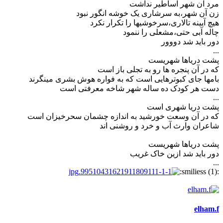
مرد آن شهر اساطیر نداشت
زن آن شهر،به سرشاری یک خوشه انگور نبود
هیچ آیینه تالاری،سرخوشیها را تکرار نکرد
چاله آبی حتی،مشعلی را ننمود
دور باید شد دووور
...
پشت دریاها شهریست
که در آن پنجره ها رو به تجلی باز است
بامها جای کبوترهایی است که به فواره هوش بشری مینگرند
دست هر کودک ده ساله شهر شاخه معرفتی است
...
پشت دریا شهری است
که در آن وسعت خورشید به اندازه چشمان سحرخیزان است
شاعران وارث آب و خرد و روشنی اند
پشت دریاها شهریست
دور باید شد ازین خاک غریب
...
:smiliess (1):
elham.f