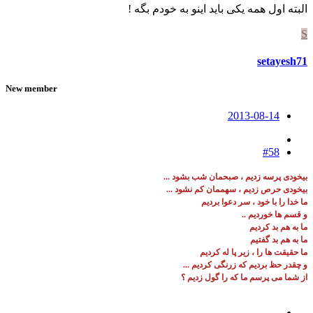
البته اول همه یکی باید اینو به خودم بگه !
S
setayesh71
New member
2013-08-14
#58
بیخودی پرسه زدیم ، صبحمان شب بشود ...
بیخودی حرص زدیم ، سهممان کم نشود ...
ما خدا را با خود ، سر دعوا بردیم
و قسم ها خوردیم ..
ما به هم بد کردیم
ما به هم بد گفتیم
ما حقیقت ها را ، زیر پا له کردیم
و چقدر حظ بردیم که زرنگی کردیم ...
از شما می پرسم ما که را گول زدیم ؟