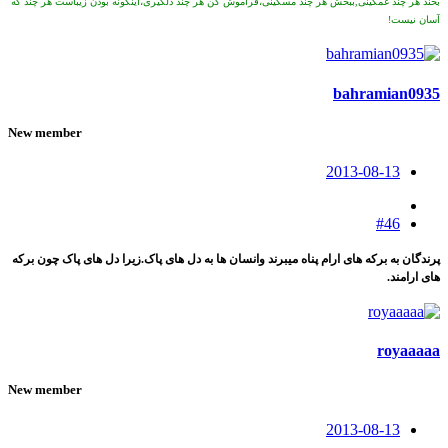
بخند هر چند غمگینی,ببخش هر چند مسکینی،فراموش کن هر چند دلگیری،اینگونه بودن زیباست هر چند که
آسان نیست!
bahramian0935
New member
2013-08-13
#46
پرندگان به برکه های ارام پناه میبرند وانسان ها به دل های پاک.زیرا دل های پاک چون برکه
های ارامند.
royaaaaa
New member
2013-08-13