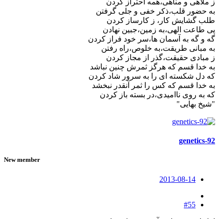
ز ملاهی و مناهی،همه احتراز کردن
به حضور قلب،ذکر خفی و جلی گرفتن
طلب گشایش کار، ز کارساز کردن
پی طاعت الهی،به زمین،جبین نهادن
گه و گه به آسمان ها،سر خود فراز کردن
به مبانی طریقت،به خلوص،راه رفتن
ز مبادی حقیقت،گذر از مجاز کردن
به خدا قسم که هرگز ثمرش چنین نباشد
که دل شکسته ای را به سرور شاد کردن
به خدا قسم که کس را ثمر آنقدر نبخشد
که به روی ناامیدی،در بسته باز کردن
"شیخ بهایی"
genetics-92
New member
2013-08-14
#55