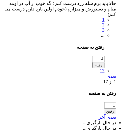
حالا باید برم شله زرد درست کنم ؛اگه خوب از آب در اومد
میام و دستورش و میزارم (خودم اولین باره دارم درست می
کنم)
1
2
3
...
رفتن به صفحه
رفتن
17
بعدی
1 از 17
رفتن به صفحه
رفتن
بعدی
آخر
در حال بارگیری...
در حال بارگیری...