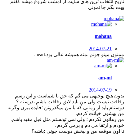
تاریخ انتخاب ترین های سایت از امشب شروع میشه گفتم
بهت بگم جا نمونی
mohana
2014-07-21
ممنون میتو جونم..مثه همیشه عالی بود:heart:
am-ml
2014-07-19
بدون هیچ توجیهی می گم که حق با شماست و این رسم
رفاقت نیست ولی من باید لایق رفاقت باشم ،درسته ؟
دوستام باید از زمانی که با من میگذرونن ؛فایده ببرن وگرنه
من بهشون خیانت کردم.
من رهاتون نکردم ؛ ولی نمی تونستم مثل قبل مفید باشم.
خودم و ارتقا می دم و برمی گردم .
تا اون موقعه من و ببخش دوست جونی ؛باشه؟