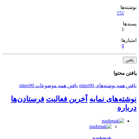
نوشته‌ها
151
پسندها
1
امتیازها
0
یافتن
یافتن محتوا
یافتن همه نوشته‌های mino90
یافتن همه موضوعات mino90
نوشته‌های نمایه
آخرین فعالیت
فرستادن‌ها
درباره
pashmak