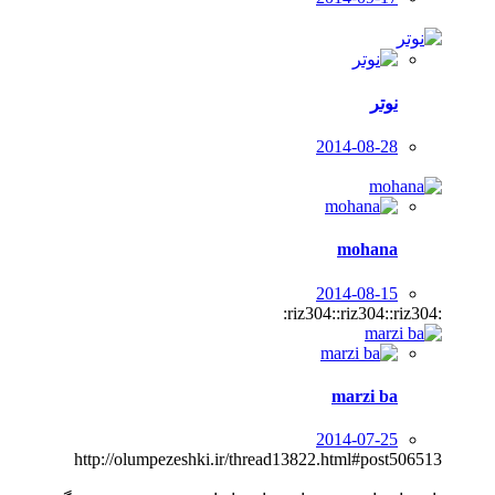
نوتر
2014-08-28
mohana
2014-08-15
:riz304::riz304::riz304:
marzi ba
2014-07-25
http://olumpezeshki.ir/thread13822.html#post506513