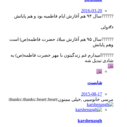
2016-03-20
??????سال ۹۴ هم آغازش ایام فاطمیه بود و هم پایانش
✍ولی
??????سال ۹۵ هم آغازش میلاد حضرت فاطمه(ص) است
وهم پایانش
??????امیدارم غم زندگیتون با مهر حضرت فاطمه(ص) به
شادی تبدیل شه
ش
ش
شایست
2015-08-17
مرسی خانومییی ,خیلی ممنون:thanks::thanks::heart::heart:
karshenasgh