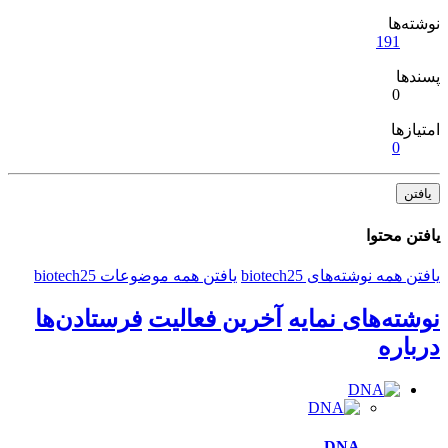
نوشته‌ها
191
پسندها
0
امتیازها
0
یافتن
یافتن محتوا
یافتن همه نوشته‌های biotech25
یافتن همه موضوعات biotech25
نوشته‌های نمایه
آخرین فعالیت
فرستادن‌ها
درباره
DNA