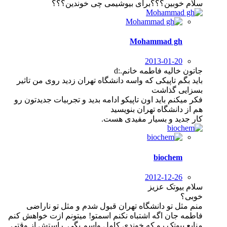
سلام خوبین؟؟؟برای بیوشیمی چی خوندین؟؟؟
Mohammad gh
2013-01-20
جاتون خالیه فاطمه خانم.:d
باید بگم تاپیکی که واسه دانشگاه تهران زدید روی من تاثیر
بسزایی گذاشت
فکر میکنم باید اون تاپیکو ادامه بدید و تجربیات جدیدتون رو
هم از دانشگاه تهران بنویسید
کار جدید و بسیار مفیدی هست.
biochem
2012-12-26
سلام بیوتک عزیز
خوبی؟
منم مثل تو دانشگاه تهران قبول شدم و مثل تو ناراضی
فاطمه جان اگه اشتباه نکنم اسمتو! میتونم ازت خواهش کنم
منابع بیوتک رو که خوندی کامل واسم بگی. راستش از وقتی