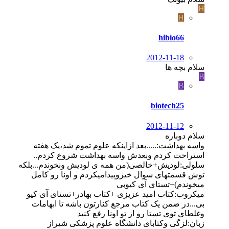
H
H
hibio66
2012-11-18
سلام بچه ها
B
B
biotech25
2012-11-12
سلام دوباره
واسه بهداشت:.....بعد ازاینکه علوم تموم شد،یک هفته
استراحت کردم وبعدش واسه بهداشت شروع کردم..
سلولی:لودیش+خالصی(من همه ی لودیش ونخوندم...بلکه
توش قسمتهای سوال خیزوپیدامیکردم و اونا رو کامل
میخوندم)+تستای آی کیوبی
میکروب:کتاب امید عزیزی +کتاب بهادر+تستای آی کیو
بی...در ضمن یک کتاب مرجع کنارتون باشه تا ابهامات
وغلطای توی تستا رو از تو اونا رفع کنید
زبان:لزگی وکتابای دانشگاه علوم پزشکی شیراز