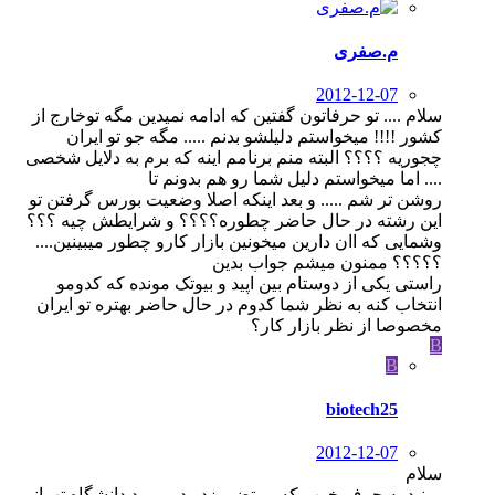
م.صفری
2012-12-07
سلام .... تو حرفاتون گفتین که ادامه نمیدین مگه توخارج از
کشور !!!! میخواستم دلیلشو بدنم ..... مگه جو تو ایران
چجوریه ؟؟؟؟ البته منم برنامم اینه که برم به دلایل شخصی
.... اما میخواستم دلیل شما رو هم بدونم تا
روشن تر شم ..... و بعد اینکه اصلا وضعیت بورس گرفتن تو
این رشته در حال حاضر چطوره؟؟؟؟ و شرایطش چیه ؟؟؟
وشمایی که اان دارین میخونین بازار کارو چطور میبینین....
؟؟؟؟؟ ممنون میشم جواب بدین
راستی یکی از دوستام بین اپید و بیوتک مونده که کدومو
انتخاب کنه به نظر شما کدوم در حال حاضر بهتره تو ایران
مخصوصا از نظر بازار کار؟
B
B
biotech25
2012-12-07
سلام
ببینید یه حرف خوب که مرتضی زد ودر مورد دانشگاه تهرانم