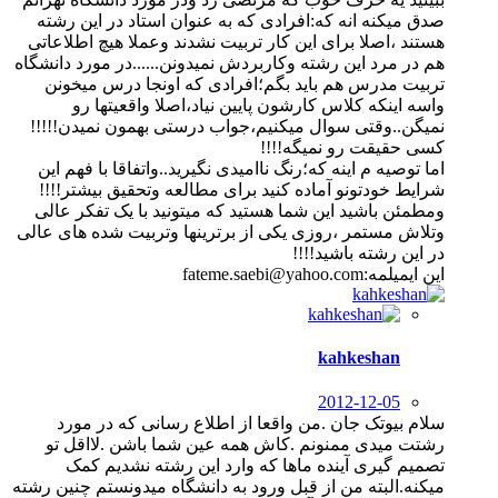
صدق میکنه انه که:افرادی که به عنوان استاد در این رشته
هستند ،اصلا برای این کار تربیت نشدند وعملا هیچ اطلاعاتی
هم در مرد این رشته وکاربردش نمیدونن......در مورد دانشگاه
تربیت مدرس هم باید بگم؛افرادی که اونجا درس میخونن
واسه اینکه کلاس کارشون پایین نیاد،اصلا واقعیتها رو
نمیگن..وقتی سوال میکنیم،جواب درستی بهمون نمیدن!!!!!
کسی حقیقت رو نمیگه!!!!
اما توصیه م اینه که؛رنگ ناامیدی نگیرید..واتفاقا با فهم این
شرایط خودتونو آماده کنید برای مطالعه وتحقیق بیشتر!!!!
ومطمئن باشید این شما هستید که میتونید با یک تفکر عالی
وتلاش مستمر ،روزی یکی از برترینها وتربیت شده های عالی
در این رشته باشید!!!!
این ایمیلمه:fateme.saebi@yahoo.com
kahkeshan
2012-12-05
سلام بیوتک جان .من واقعا از اطلاع رسانی که در مورد
رشتت میدی ممنونم .کاش همه عین شما باشن .لااقل تو
تصمیم گیری آینده ماها که وارد این رشته نشدیم کمک
میکنه.البته من از قبل ورود به دانشگاه میدونستم چنین رشته