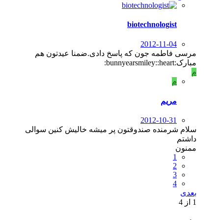
biotechnologist
2012-11-04
مرسی فاطمه جون که پاسخ دادی.ضمنا عیدتون هم
مبارک:bunnyearsmiley::heart:
م
م
مریم
2012-10-31
سلام شرمنده صندوقتون پر میشه خالیش کنین سوالی
داشتم
ممنون
1
2
3
4
بعدی
1 از 4