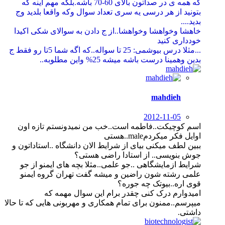
که همه ی در صداتون بالای 60-70 باشه.بلکه مهم اینه که
بتونید از هر درسی یه سری تعداد سوال وکه واقعا بلدید وج
بدید....
خاهشا وخواهشا وخواهشا..از ج دادن به سوالای شکی اکیدا
خودداری کنید
...مثلا درس بیوشمی: 25 تا سواله..که اگه شما 5تا رو فقط ج
بدین وهمینا درست باشه میشه 25% واین مطلوبه..
mahdieh
2012-11-05
اسم کوچیکت..فاطمه است..خب من نمیدونستم تازه اون
اوایل فکر میکردمmale..هستی
ببین لطف میکنی بیای از شرایط الان دانشگاه ..استاداتون و
جوش بنویسی.. از استادا راضی هستی؟
شرایط ازمایشگاهی ..جو علمی..مثلا بچه های ایمنو از جو
علمی رشته شون راضین و میشه گفت تهران گروه ایمنو
قوی اره..بیوتک چه جوره؟
امیدوارم درک کنی چقدر برام این سوال مهمه که
میپرسم..ممنون برای تمام همکاری و مهربونی هایی که تا حالا
داشتی.