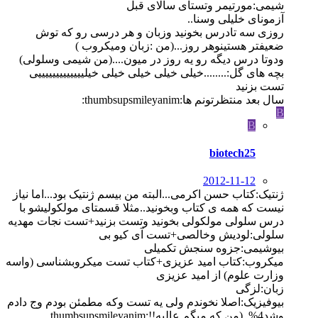
شیمی:مورتیمر وتستای سالای قبل
آزمونای خلیلی وسنا..
روزی سه تادرس بخونید وزبان و هر درسی رو که توش
ضعیفتر هستینوهر روز...(من :زبان ومیکروب )
ودوتا درس دیگه رو یه روز در میون....(من شیمی وسلولی)
بچه های گل:........خیلی خیلی خیلی خیلی خیلیییییییییییییی
تست بزنید
سال بعد منتظرتونم ها:thumbsupsmileyanim:
B
B
biotech25
2012-11-12
ژنتیک:کتاب حسن اکرمی...البته من بیسم ژنتیک بود...اما نیاز
نیست که همه ی کتاب وبخونید..مثلا قسمتای مولکولیشو با
درس سلولی مولکولی بخونید وتست بزنید+تست نجات مهدیه
سلولی:لودیش وخالصی+تست آی کیو بی
بیوشیمی:جزوه سنجش تکمیلی
میکروب:کتاب امید عزیزی+کتاب تست میکروبشناسی (واسه
وزارت علوم) از امید عزیزی
زبان:لزگی
بیوفیزیک:اصلا نخوندم ولی یه تست وکه مطمئن بودم وج دادم
وشد4%..(من که میگم عالیه!!:thumbsupsmileyanim