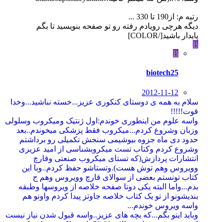
رتبه م: از190 تا 330 ...
دیگه هرچی رویادم رفته رو تو صفحه بنویسید تا بگم
پایدار باشید[/COLOR]
B
B
biotech25
2012-11-12
سلام به همه ی دوستای کنکوری عزیز...خسته نباشید...وخدا
قوت!!!!!
واسه علوم من اینطوری خوندم:اول ژنتیک ومیکروب وسلولی
وزبان وشروع کردم...میکروب فقط پزشکی میخوندم..بعد
حدود دی ماه جزوه بیوشیمی سنجش تکمیلی رو برداشتم
وشروع کردم وکتاب تست میکروبشناسی از امید عزیزی
انتشارات پردازش(که تستای میکروب صنعتی وقارچ
وویروس وهم توش هست).وتستاشو حفظ کردم..وبا این
کتاب تونستم بعضی از سوالای قارچ وویروس وهم ج
بدم...واما البته یکی دوتا صفحه خلاصه از ویروسها وطبقه
بندیشونو از تو یک کتاب خلاصه جاوتز پیدا کردم واونو هم
واسه ویروس خوندم...
وباید اینو بگم...که بچه های عزیز..واسه قبول شدن نیاز نیست