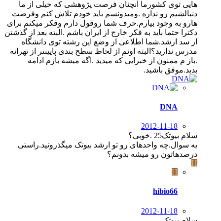
هایی توی کشورما آنچنان فرصت پژوهشی که خیلی از ما
دنبالشیم رو نداره .ومیدونسم باید خودم تلاش کنم وفرصت
هارو به وجود بیارم.خرف شما روقول دارم وفکر میکنم برای
دکترا حتما باید به فکر خارج از ایران باشم .البته بعد از گذشتن
از سد ارشد.شما اطلاعی از وضع این رشته توی دانشگاه
مدرس ندارید؟البته اونم از لحاظ سطح بندی پایینتر از تهرانه
.باز م ممنون از خبرایی که میدید .اگه میشه بازم ادامه
بدید.موفق باشید.
DNA
2012-11-18
سلام بیوتک25 .خوبی؟
یه سوال.چه واحدهای رو تو ارشد بیوتک میگذرونید.راستی
درصدهاتون رو میشه بدونم؟
H
H
hibio66
2012-11-18
سلام بیوتک