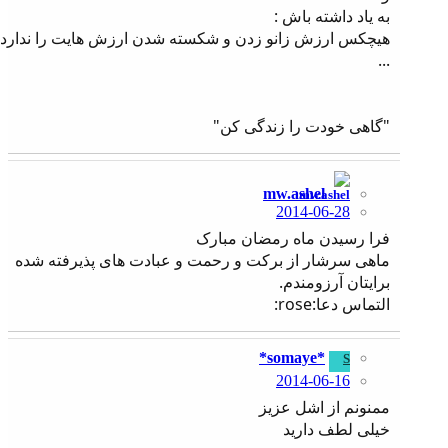
به یاد داشته باش :
هیچکس ارزش زانو زدن و شکسته شدن ارزش هایت را ندارد
...
"گاهی خودت را زندگی کن"
mw.ashel
2014-06-28
فرا رسیدن ماه رمضان مبارک
ماهی سرشار از برکت و رحمت و عبادت های پذیرفته شده
برایتان آرزومندم.
التماس دعا:rose:
*somaye*
S
2014-06-16
ممنونم از اشل عزیز
خیلی لطف دارید