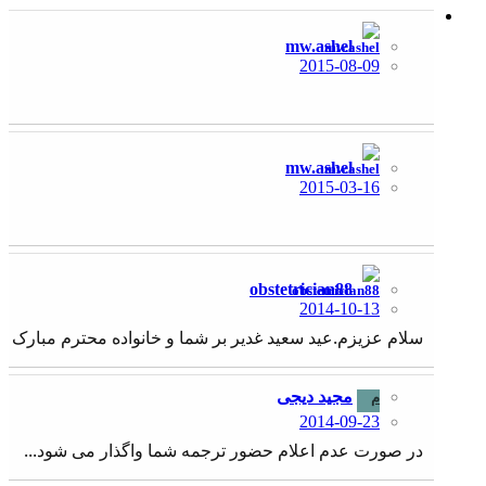
mw.ashel
2015-08-09
mw.ashel
2015-03-16
obstetrician88
2014-10-13
سلام عزیزم.عید سعید غدیر بر شما و خانواده محترم مبارک
مجید دیجی
م
2014-09-23
در صورت عدم اعلام حضور ترجمه شما واگذار می شود...