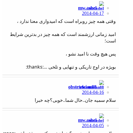
mw.ashel
2014-04-17
وقتی همه چیز روبراه است که امیدواری معنا ندارد ،
امید زمانی ارزشمند است که همه چیز در بدترین شرایط
است؛
پس هیچ وقت نا امید نشو ،
بویژه در اوج تاریکی و تنهایی و تلخی ...:thanks:
obstetrician88
2014-04-16
سلام سمیه جان..حال شما..خوبی؟چه خبرا
mw.ashel
2014-04-05