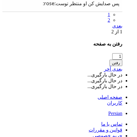
پس صدایش کن او منتظر توست:rose:
1
2
بعدی
1 از 2
رفتن به صفحه
رفتن
بعدی
آخر
در حال بارگیری...
در حال بارگیری...
در حال بارگیری...
صفحه اصلی
کاربران
Persian
تماس با ما
قوانین و مقررات
حریم خصوصی