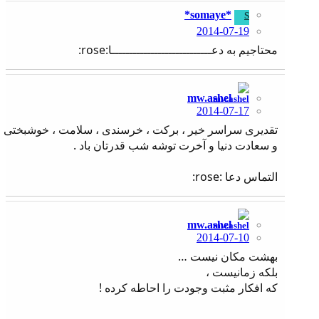
*somaye*
S
2014-07-19
محتاجیم به دعــــــــــــــــــــــــــــا:rose:
mw.ashel
2014-07-17
تقدیری سراسر خیر ، برکت ، خرسندی ، سلامت ، خوشبختی
و سعادت دنیا و آخرت توشه شب قدرتان باد .
التماس دعا :rose:
mw.ashel
2014-07-10
بهشت مکان نیست …
بلكه زمانیست ،
که افکار مثبت وجودت را احاطه كرده !