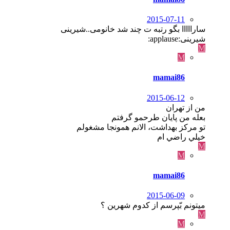
2015-07-11
سارااااا بگو رتبه ت چند شد خانومی..شیرینی
شیرینی:applause:
M
M
mamai86
2015-06-12
من از تهران
بعله من پايان طرحمو گرفتم
تو مركز بهداشت، الانم همونجا مشغولم
خيلي راضي ام
M
M
mamai86
2015-06-09
میتونم بّپرسم از کدوم شهرین ؟
M
M