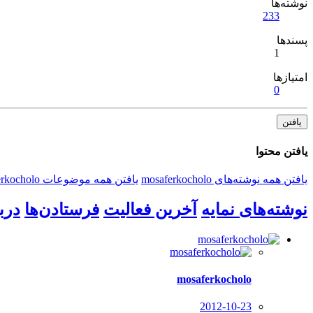
نوشته‌ها
233
پسندها
1
امتیازها
0
یافتن
یافتن محتوا
یافتن همه نوشته‌های mosaferkocholo
یافتن همه موضوعات mosaferkocholo
نوشته‌های نمایه
آخرین فعالیت
فرستادن‌ها
درب
mosaferkocholo
2012-10-23