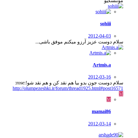
مونتسکیو
sohiii
2012-04-03
سلام دوست عزیز آرزو میکنم موفق باشی...
Artmis.a
2012-03-16
سلام دوست جون بدو بیا هم نقد کن و هم نقد شو!:rose:
http://olumpezeshki.ir/forum/thread1925.html#post16571
M
M
mamai86
2012-03-14