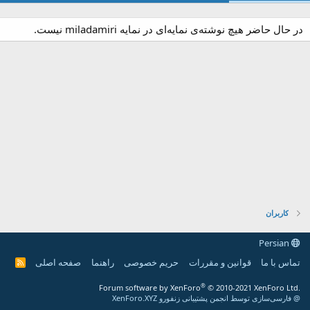
در حال حاضر هیچ نوشته‌ی نمایه‌ای در نمایه miladamiri نیست.
کاربران
Persian
تماس با ما
قوانین و مقررات
حریم خصوصی
راهنما
صفحه اصلی
R
S
S
®
Forum software by XenForo
© 2010-2021 XenForo Ltd.
@ فارسی‌سازی توسط انجمن پشتیبانی زنفورو XenForo.XYZ