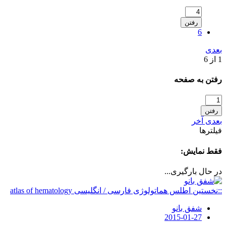
رفتن
6
بعدی
1 از 6
رفتن به صفحه
رفتن
بعدی
آخر
فیلترها
فقط نمایش:
در حال بارگیری...
::نخستین اطلس هماتولوژی فارسی / انگلیسی atlas of hematology
شفق بانو
2015-01-27