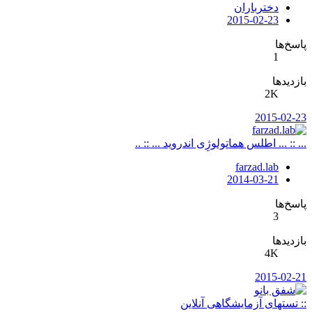
دخترباران
2015-02-23
پاسخ‌ها
1
بازدیدها
2K
2015-02-23
... :: ... اطلس هماتولوژِی اندروید ... :: ..
farzad.lab
2014-03-21
پاسخ‌ها
3
بازدیدها
4K
2015-02-21
:: تستهای آزمایشگاهی آنلاین