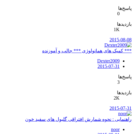
پاسخ‌ها
0
بازدیدها
1K
2015-08-08
*** کمیک های هماتولوژی *** جالب و آموزنده
Dexter2009
2015-07-31
پاسخ‌ها
3
بازدیدها
2K
2015-07-31
راهنمایی : نحوه شمارش افتراقی گلبول های سفید خون
noor