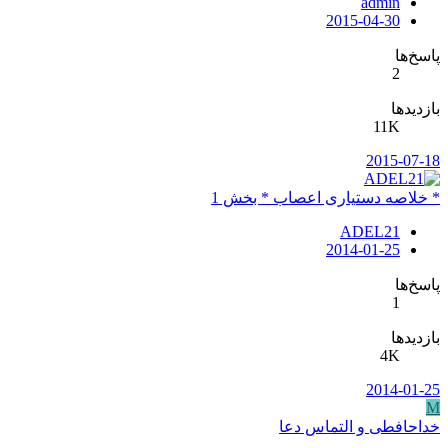
admin
2015-04-30
پاسخ‌ها
2
بازدیدها
11K
2015-07-18
* خلاصه دستیاری اعصاب * بخش 1
ADEL21
2014-01-25
پاسخ‌ها
1
بازدیدها
4K
2014-01-25
M
خداحافطی و التماس دعا