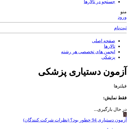
جستجو در تالارها
منو
ورود
ثبت‌نام
صفحه اصلی
تالارها
انجمن های تخصصی هر رشته
پزشکی
آزمون دستیاری پزشکی
فیلترها
فقط نمایش:
در حال بارگیری...
A
آزمون دستیاری 94 چطور بود؟ (نظرات شرکت کنندگان)