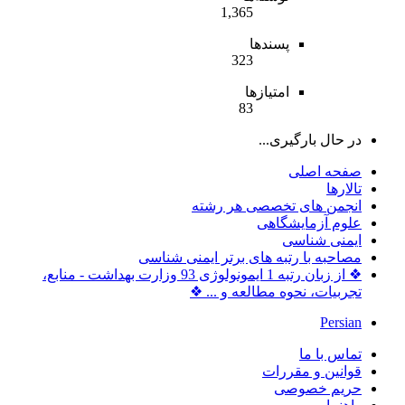
1,365
پسندها
323
امتیازها
83
در حال بارگیری...
صفحه اصلی
تالارها
انجمن های تخصصی هر رشته
علوم آزمایشگاهی
ایمنی شناسی
مصاحبه با رتبه های برتر ایمنی شناسی
❖ از زبان رتبه 1 ایمونولوژی 93 وزارت بهداشت - منابع،
تجربیات، نحوه مطالعه و ... ❖
Persian
تماس با ما
قوانین و مقررات
حریم خصوصی