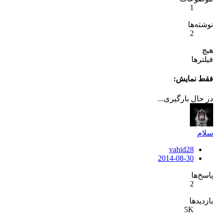
1
نوشته‌ها
2
هیچ
فیلترها
فقط نمایش:
در حال بارگیری...
سلام
vahid28
2014-08-30
پاسخ‌ها
2
بازدیدها
5K