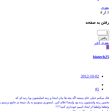
بعدی
1 از 4
رفتن به صفحه
رفتن
بعدی
آخر
B
biotech25
2012-10-02
#1
فک میکنم خیلی عای میشه اگه بچه ها بیان اینجا و رتبه اصلیشون وبا رتبه ای که
تخمین رتبه واسشون زده بود واینجا اعلام کنن...اینجوری میتونیم به یک نتیجه ی جامع برسیم وهم 
ولطفا ولطفا از ایجاد اسپم خودداری کنید!!!!!