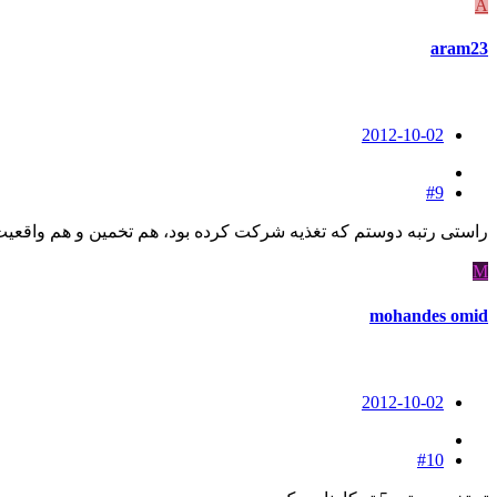
A
aram23
2012-10-02
#9
راستی رتبه دوستم که تغذیه شرکت کرده بود، هم تخمین و هم واقعیت 12 بود:d564ad6
M
mohandes omid
2012-10-02
#10