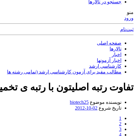
جستجو در تالارها
منو
ورود
ثبت‌نام
صفحه اصلی
تالارها
اخبار
اخبار آزمونها
کارشناسی ارشد
مطالب مفید برای آزمون کارشناسی ارشد (تمامی رشته ها
تفاوت رتبه اصلیتون با رتبه ی تخمی
نویسنده موضوع
biotech25
تاریخ شروع
2012-10-02
1
2
3
4