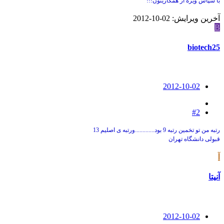
با سپاس ویژه از همکاریتون!!!
آخرین ویرایش:
2012-10-02
B
biotech25
2012-10-02
#2
رتبه من تو تخمین رتبه 9 بود.............ورتبه ی اصلیم 13
قبولی دانشگاه تهران
آ
آنیتا
2012-10-02