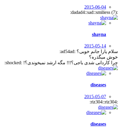
2015-06-04
:dadad4::sad::smiliess (7):
shayna
2015-05-14
سلام یارا جانم خوبی؟ :ad54ad:
خوش میگذره؟
چرا کاردانی شدی باجی؟!!! مگه ارشد نمیخوندی؟! :shocked:
diseases
2015-05-07
:riz304::riz304:
diseases