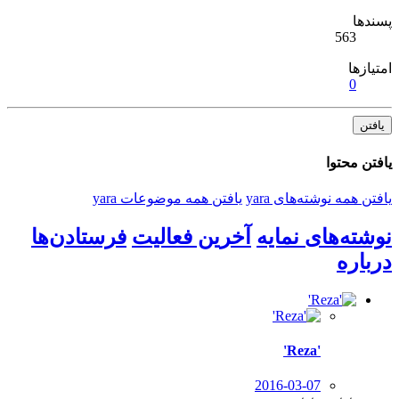
پسندها
563
امتیازها
0
یافتن
یافتن محتوا
یافتن همه نوشته‌های yara
یافتن همه موضوعات yara
نوشته‌های نمایه
آخرین فعالیت
فرستادن‌ها
درباره
'Reza'
2016-03-07