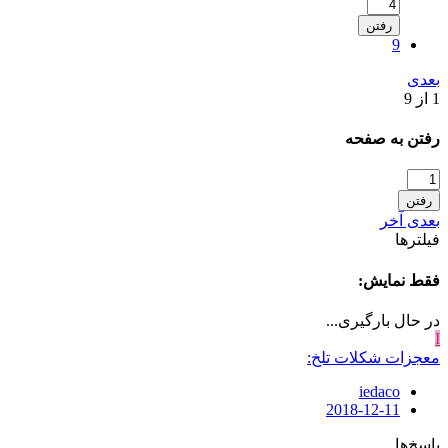
رفتن
9
بعدی
1 از 9
رفتن به صفحه
رفتن
بعدی
آخر
فیلترها
فقط نمایش:
در حال بارگیری...
I
معجزات شکلات تلخ:
iedaco
2018-12-11
پاسخ‌ها