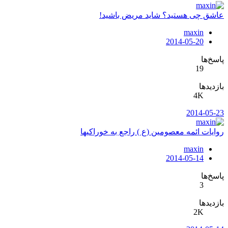
عاشق چی هستید؟ شاید مریض باشید!
maxin
2014-05-20
پاسخ‌ها
19
بازدیدها
4K
2014-05-23
روایات ائمه معصومین (ع ) راجع به خوراکیها
maxin
2014-05-14
پاسخ‌ها
3
بازدیدها
2K