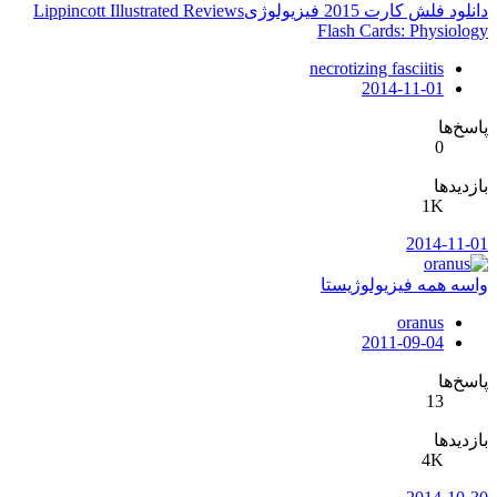
دانلود فلش کارت 2015 فیزیولوژیLippincott Illustrated Reviews
Flash Cards: Physiology
necrotizing fasciitis
2014-11-01
پاسخ‌ها
0
بازدیدها
1K
2014-11-01
واسه همه فیزیولوژیستا
oranus
2011-09-04
پاسخ‌ها
13
بازدیدها
4K