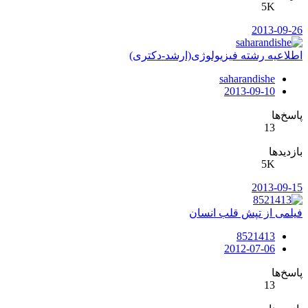
5K
2013-09-26
اطلاعیه رشته فیزیولوژی(ارشد-دکتری)
saharandishe
2013-09-10
پاسخ‌ها
13
بازدیدها
5K
2013-09-15
فیلمی از تپش قلب انسان
8521413
2012-07-06
پاسخ‌ها
13