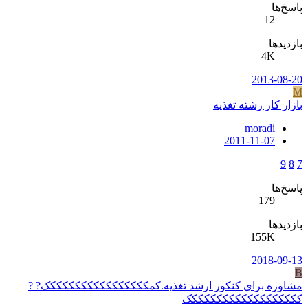
پاسخ‌ها
12
بازدیدها
4K
2013-08-20
M
بازار کار رشته تغذیه
moradi
2011-11-07
9
8
7
پاسخ‌ها
179
بازدیدها
155K
2018-09-13
B
مشاوره برای کنکور ارشد تغذیه.کمککککککککککککککککک? ?
ککککککککککککککککککک