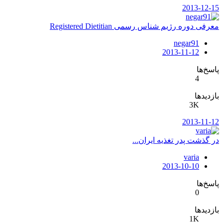
2013-12-15
معرفی دوره رژیم شناس رسمی Registered Dietitian
negar91
2013-11-12
پاسخ‌ها
4
بازدیدها
3K
2013-11-12
در گذشت پدر تغذیه ایران...
varia
2013-10-10
پاسخ‌ها
0
بازدیدها
1K