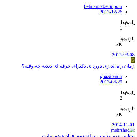
behnam abedinpour
2013-12-26
پاسخ‌ها
1
بازدیدها
2K
2015-03-08
G
زمان راه اندازی دوره ی دکترای حرفه ای تغذیه چه وقته؟
ghazalenutr
2013-04-29
پاسخ‌ها
2
بازدیدها
2K
2014-11-01
تنظيم رژيم مناسب براي همه افراد عضو سايت