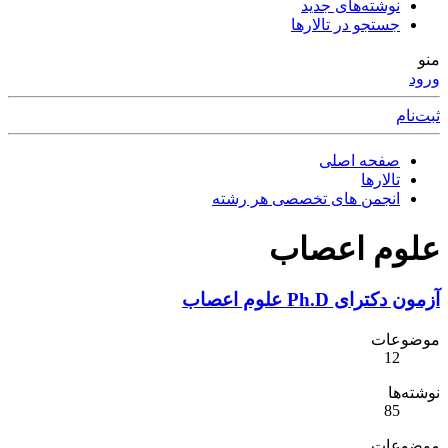
نوشته‌های جدید
جستجو در تالارها
منو
ورود
ثبت‌نام
صفحه اصلی
تالارها
انجمن های تخصصی هر رشته
علوم اعصاب
آزمون دکترای Ph.D علوم اعصاب
موضوعات
12
نوشته‌ها
85
موضوعات