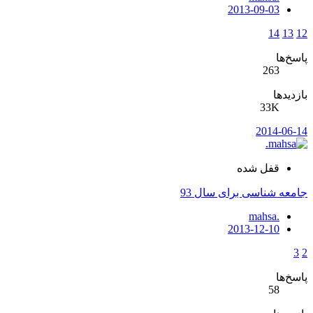
2013-09-03
14
13
12
پاسخ‌ها
263
بازدیدها
33K
2014-06-14
قفل شده
جامعه شناسی برای سال 93
mahsa.
2013-12-10
3
2
پاسخ‌ها
58