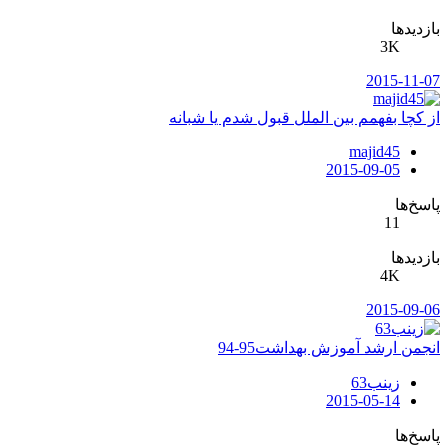
بازدیدها
3K
2015-11-07
از کچا بفهمم بین الملل قبول شدم یا شبانه
majid45
2015-09-05
پاسخ‌ها
11
بازدیدها
4K
2015-09-06
انجمن ارشد آموزش بهداشت95-94
زینب63
2015-05-14
پاسخ‌ها